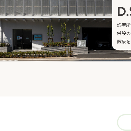
診療所
併設の
医療を