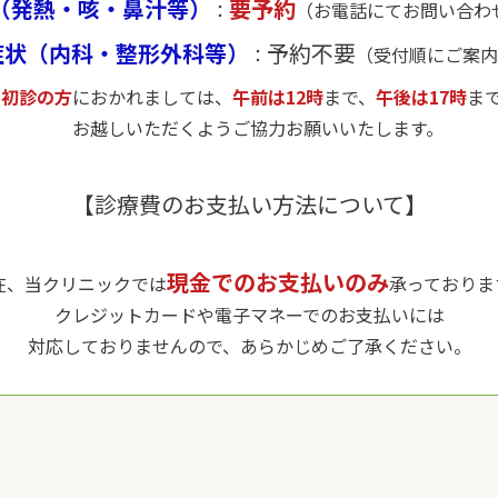
（発熱・咳・鼻汁等）
要予約
：
（お電話にてお問い合わ
症状（内科・整形外科等）
予約不要
：
（受付順にご案内
※
初診の方
におかれましては、
午前は12時
まで、
午後は17時
ま
お越しいただくようご協力お願いいたします。
【診療費のお支払い方法について】
現金でのお支払いのみ
在、当クリニックでは
承っておりま
クレジットカードや電子マネーでのお支払いには
対応しておりませんので、あらかじめご了承ください。