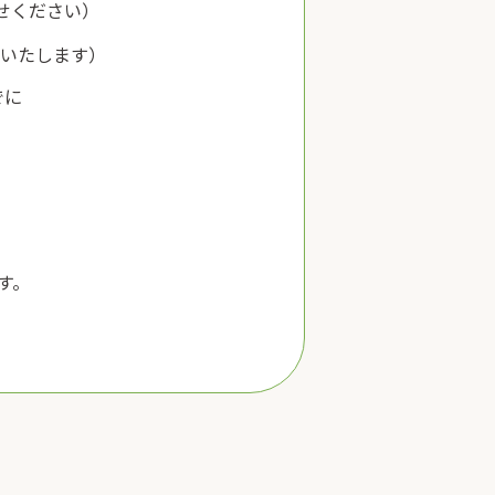
せください）
いたします）
でに
す。