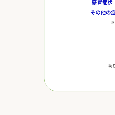
感冒症状
その他の
現